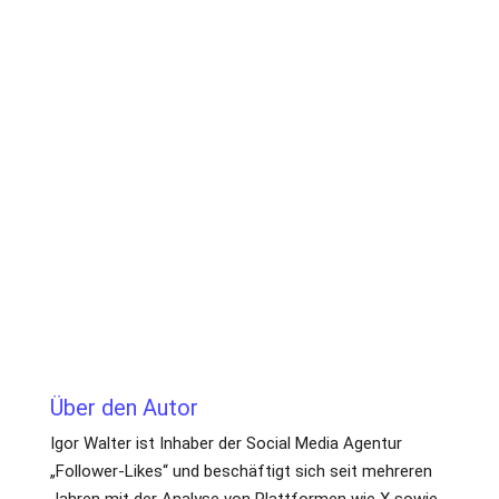
Wovon hängt es ab, ob ein Tweet
häufiger retweetet wird?
Die Weiterverbreitung hängt vor allem vom
Inhalt, der Relevanz für die Zielgruppe und dem
Zeitpunkt der Veröffentlichung ab. Beiträge
mit klarem Bezug zu aktuellen Themen werden
häufiger geteilt.
Über den Autor
Igor Walter ist Inhaber der Social Media Agentur
„Follower-Likes“ und beschäftigt sich seit mehreren
Jahren mit der Analyse von Plattformen wie X sowie