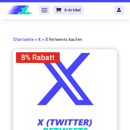
0-Artikel

Startseite
»
X
»
X Retweets kaufen
8% Rabatt