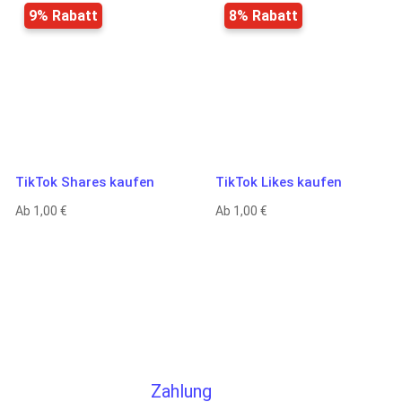
9% Rabatt
8% Rabatt
TikTok Shares kaufen
TikTok Likes kaufen
Ab
1,00
€
Ab
1,00
€
infacher Bestellprozess bei Follower-Lik
Zahlung
 benötigen
Die Zahlung erfolgt über
eo-Link
gängige Methoden wie
nzahl an
PayPal, Apple Pay, Google
re E-Mail-
Pay, Kartenzahlung oder