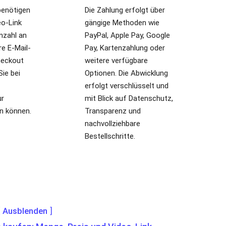
heckout
weitere verfügbare
Sie bei
Optionen. Die Abwicklung
erfolgt verschlüsselt und
ur
mit Blick auf Datenschutz,
en können.
Transparenz und
nachvollziehbare
Bestellschritte.
Ausblenden
 kaufen: Menge, Preis und Video-Link
 TikTok Likes und Views abläuft
s bei TikTok gemeinsam betrachtet werden
eos Likes und Views genutzt werden können
Saves und Shares im Zusammenspiel