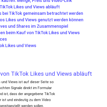
gen beim Kauf von TikTok Likes und Views
ices
ok Likes und Views
 von TikTok Likes und Views abläuft
 und Views ist auf dieser Seite so
chten Signale direkt im Formular
d ist, dass der angegebene TikTok
r ist und eindeutig zu dem Video führt, für das Likes und Views bere
ügen
 zu einem veröffentlichten TikTok Video benötigt. Der Link sollte k
nd Views dem richtigen Inhalt zugeordnet werden kann. Zugangsda
lich.