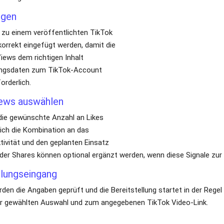
iews auswählen
die gewünschte Anzahl an Likes und Views aus. Dadurch lässt sich d
 und den geplanten Einsatz anpassen. Zusätzliche Saves oder Shares
r Nutzung des Videos passen.
hlungseingang
n die Angaben geprüft und die Bereitstellung startet in der Regel 
r gewählten Auswahl und zum angegebenen TikTok Video-Link.
iews bei TikTok gemeinsam betrachtet 
Likes und Views beschreiben 
Formen der Aktivität. Views z
aufgerufen wurde, während Li
den beide Werte gemeinsam betrachtet, lässt sich die Aktivität eine
eraktionssignal