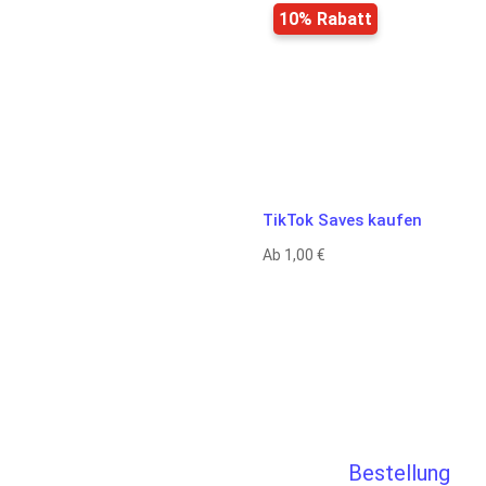
10% Rabatt
TikTok Saves kaufen
Ab
1,00
€
E
Bestellung
Für die Bestellung
wir den TikTok Vid
und die gewählte A
Likes und Views. Ih