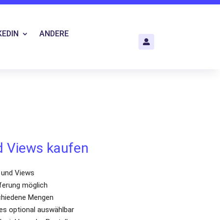
KEDIN
ANDERE

d Views kaufen
s und Views
eferung möglich
schiedene Mengen
es optional auswählbar