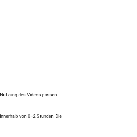
ie Kombination an das jeweilige
 können optional ergänzt
innerhalb von 0–2 Stunden. Die
werden
auf TikTok unterschiedliche
eigen, wie oft ein Video
kes eine sichtbare Reaktion
s TikTok Videos besser