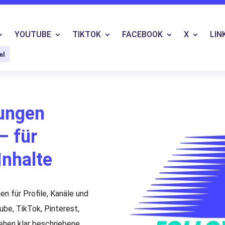
YOUTUBE
TIKTOK
FACEBOOK
X
LIN
el
tungen
– für
Inhalte
n für Profile, Kanäle und
ube, TikTok, Pinterest,
ehen klar beschriebene