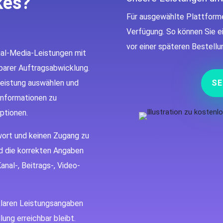
kes?
Für ausgewählte Plattforme
Verfügung. So können Sie e
vor einer späteren Bestellu
ial-Media-Leistungen mit
hbarer Auftragsabwicklung.
Leistung auswählen und
SE
 Informationen zu
ptionen.
wort und keinen Zugang zu
d die korrekten Angaben
Kanal-, Beitrags-, Video-
 klaren Leistungsangaben
ung erreichbar bleibt.