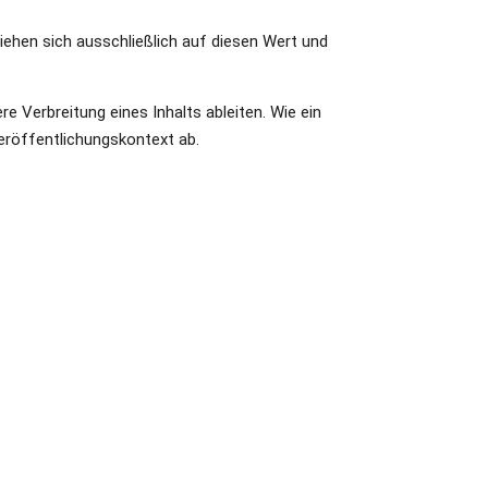
iehen sich ausschließlich auf diesen Wert und
e Verbreitung eines Inhalts ableiten. Wie ein
eröffentlichungskontext ab.
e nach Schwerpunkt kann sich die Bestellung auf
wünschte Aufteilung angegeben werden.
halte und dem gewünschten Umfang ab. Für
 für bereits häufiger aufgerufene Inhalte oder