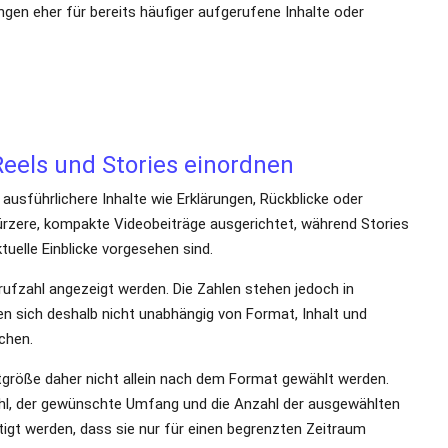
Reels und Stories einordnen
usführlichere Inhalte wie Erklärungen, Rückblicke oder
kürzere, kompakte Videobeiträge ausgerichtet, während Stories
tuelle Einblicke vorgesehen sind.
frufzahl angezeigt werden. Die Zahlen stehen jedoch in unterschied
d Veröffentlichungszeitpunkt miteinander vergleichen.
größe daher nicht allein nach dem Format gewählt werden. Wichtiger
lten Inhalte. Bei Stories muss zusätzlich berücksichtigt werden, 
eitere sichtbare Angaben
chtbare Aufrufzahl von Videos, Reels und Stories. Likes und Shares