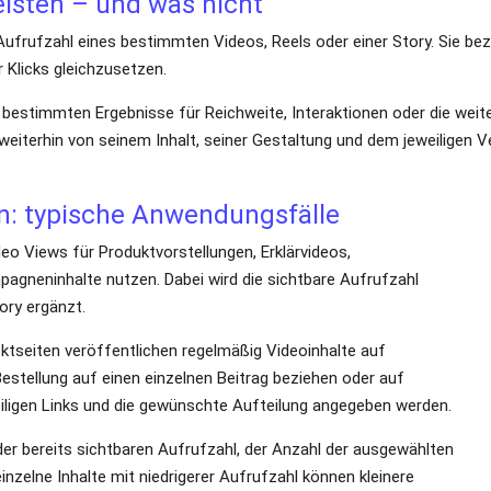
isten – und was nicht
frufzahl eines bestimmten Videos, Reels oder einer Story. Sie bez
 Klicks gleichzusetzen.
bestimmten Ergebnisse für Reichweite, Interaktionen oder die weiter
iterhin von seinem Inhalt, seiner Gestaltung und dem jeweiligen V
n: typische Anwendungsfälle
 Views für Produktvorstellungen, Erklärvideos,
pagneninhalte nutzen. Dabei wird die sichtbare Aufrufzahl
ory ergänzt.
jektseiten veröffentlichen regelmäßig Videoinhalte auf Facebook. J
ere Inhalte verteilt werden, sofern die jeweiligen Links und die ge
er bereits sichtbaren Aufrufzahl, der Anzahl der ausgewählten In
nnen kleinere Pakete passend sein, während sich größere Mengen eher